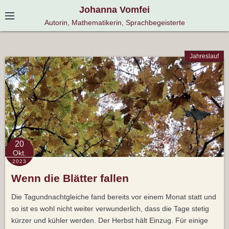
S
Johanna Vomfei
k
Autorin, Mathematikerin, Sprachbegeisterte
i
p
Jahreslauf
t
o
c
o
n
t
e
20
n
Okt.
2023
t
Wenn die Blätter fallen
Die Tagundnachtgleiche fand bereits vor einem Monat statt und
so ist es wohl nicht weiter verwunderlich, dass die Tage stetig
kürzer und kühler werden. Der Herbst hält Einzug. Für einige