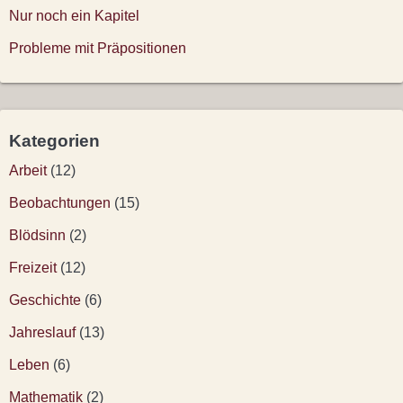
m
Nur noch ein Kapitel
m
Probleme mit Präpositionen
e
r
Kategorien
i
Arbeit
(12)
e
Beobachtungen
(15)
r
Blödsinn
(2)
u
Freizeit
(12)
n
Geschichte
(6)
g
Jahreslauf
(13)
d
Leben
(6)
e
Mathematik
(2)