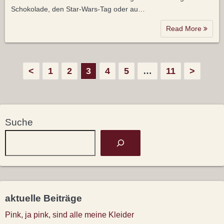
Schokolade, den Star-Wars-Tag oder au…
Read More
S
<
1
2
3
4
5
…
11
>
e
i
Suche
t
e
n
n
aktuelle Beiträge
u
Pink, ja pink, sind alle meine Kleider