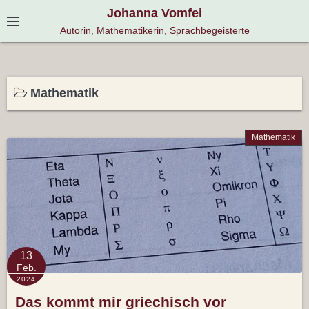
S
Johanna Vomfei
k
Autorin, Mathematikerin, Sprachbegeisterte
i
p
t
Mathematik
o
c
o
Mathematik
n
t
e
n
t
13
Feb.
2024
Das kommt mir griechisch vor