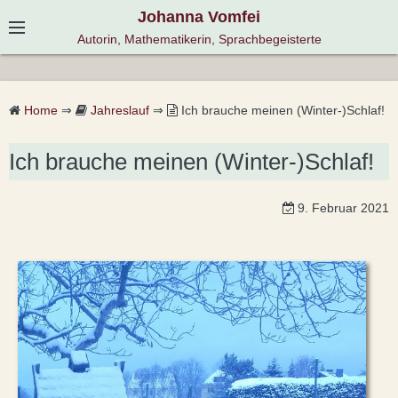
S
Johanna Vomfei
k
Autorin, Mathematikerin, Sprachbegeisterte
i
p
t
Home
⇒
Jahreslauf
⇒
Ich brauche meinen (Winter-)Schlaf!
o
c
Ich brauche meinen (Winter-)Schlaf!
o
n
9. Februar 2021
t
e
n
t