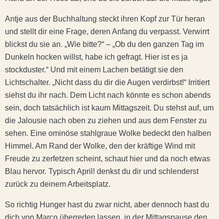
Antje aus der Buchhaltung steckt ihren Kopf zur Tür heran
und stellt dir eine Frage, deren Anfang du verpasst. Verwirrt
blickst du sie an. „Wie bitte?“ – „Ob du den ganzen Tag im
Dunkeln hocken willst, habe ich gefragt. Hier ist es ja
stockduster.“ Und mit einem Lachen betätigt sie den
Lichtschalter. „Nicht dass du dir die Augen verdirbst!“ Irritiert
siehst du ihr nach. Dem Licht nach könnte es schon abends
sein, doch tatsächlich ist kaum Mittagszeit. Du stehst auf, um
die Jalousie nach oben zu ziehen und aus dem Fenster zu
sehen. Eine ominöse stahlgraue Wolke bedeckt den halben
Himmel. Am Rand der Wolke, den der kräftige Wind mit
Freude zu zerfetzen scheint, schaut hier und da noch etwas
Blau hervor. Typisch April! denkst du dir und schlenderst
zurück zu deinem Arbeitsplatz.
So richtig Hunger hast du zwar nicht, aber dennoch hast du
dich von Marco überreden lassen, in der Mittagspause den