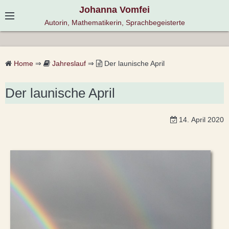
S
Johanna Vomfei
k
Autorin, Mathematikerin, Sprachbegeisterte
i
p
t
Home
⇒
Jahreslauf
⇒
Der launische April
o
c
Der launische April
o
n
14. April 2020
t
e
n
t